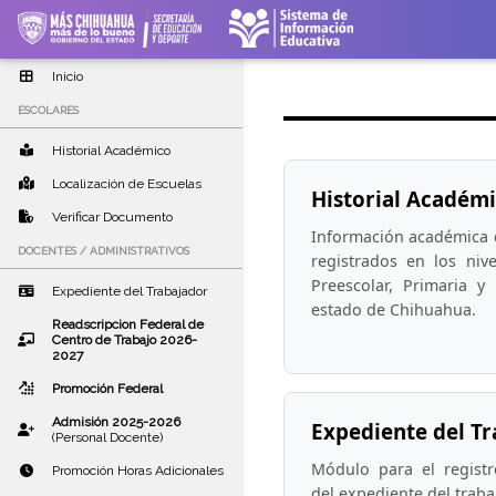
Inicio
ESCOLARES
Historial Académico
Localización de Escuelas
Historial Académ
Verificar Documento
Información académica d
DOCENTES / ADMINISTRATIVOS
registrados en los niv
Preescolar, Primaria y
Expediente del Trabajador
estado de Chihuahua.
Readscripcion Federal de
Centro de Trabajo 2026-
2027
Promoción Federal
Admisión 2025-2026
Expediente del T
(Personal Docente)
Módulo para el regist
Promoción Horas Adicionales
del expediente del traba