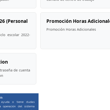
26 (Personal
Promoción Horas Adicional
Promoción Horas Adicionales
clo escolar 2022-
tion
ntraseña de cuenta
on
co.
e ayuda o tiene dudas
a operación del sistema